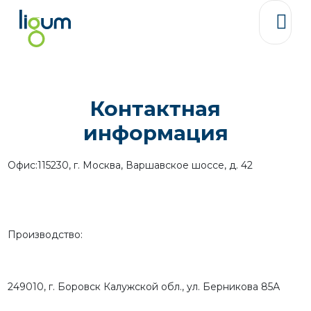
ГЛАВНАЯ
НОВОСТИ
Контактная
О НАС
информация
ПРОФИЛЬ КОМПАНИИ
ИСТОРИЯ
Офис:
115230, г. Москва, Варшавское шоссе, д. 42
LIGUM В МИРЕ
ПРОИЗВОДСТВЕННЫЕ ВОЗМОЖНОСТИ
ДОПОЛНИТЕЛЬНЫЕ УСЛУГИ
ТЕХПОДДЕРЖКА
СКАЧАТЬ
Производство:
ПРОДУКТЫ
ПОЛИГРАФИЧЕСКАЯ ПРОМЫШЛЕННОСТЬ
249010, г. Боровск Калужской обл., ул. Берникова 85А
ТЕКСТИЛЬНАЯ ПРОМЫШЛЕННОСТЬ