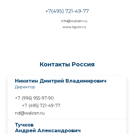
ПИЩЕВАЯ ПРОМЫШЛЕННОСТЬ
ДЕРЕВООБРАБАТЫВАЮЩАЯ ПРОМЫШЛЕННОСТЬ
+7(495) 721-49-77
УПАКОВОЧНАЯ ПРОМЫШЛЕННОСТЬ
info@walzen.ru
www.ligum.ru
БУМАЖНАЯ ПРОМЫШЛЕННОСТЬ
НЕФТЯНАЯ ПРОМЫШЛЕННОСТЬ
МЕТАЛЛУРГИЧЕСКАЯ ПРОМЫШЛЕННОСТЬ
МАШИНОСТРОЕНИЕ
ХИМИЧЕСКАЯ ИНДУСТРИЯ
Контакты Россия
ДОПОЛНИТЕЛЬНЫЕ УСЛУГИ
ПРОЧИЕ ОТРАСЛИ
Никитин Дмитрий Владимирович
Директор
КАРЬЕРА
+7 (996) 955-97-90
КОНТАКТ
+7 (495) 721-49-77
nd@walzen.ru
Тучков
Андрей Александрович